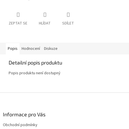
ZEPTAT SE
HLÍDAT
SDÍLET
Popis
Hodnocení
Diskuze
Detailní popis produktu
Popis produktu není dostupný
Z
á
p
a
Informace pro Vás
t
Obchodní podmínky
í