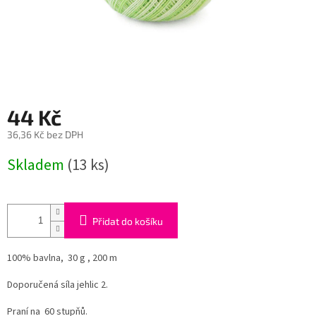
44 Kč
36,36 Kč bez DPH
Měrná
Skladem
(13 ks)
cena:
Přidat do košíku
100% bavlna, 30 g , 200 m
Doporučená síla jehlic 2.
Praní na 60 stupňů.