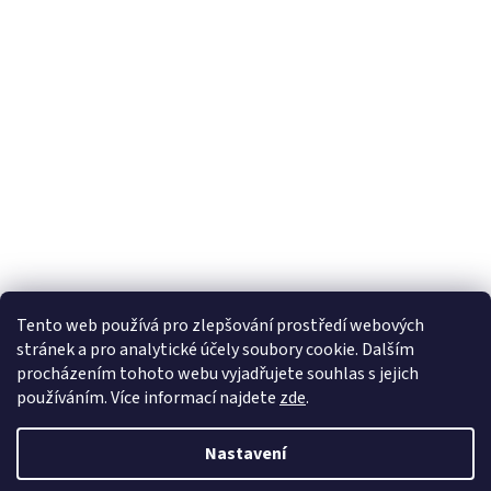
Tento web používá
pro zlepšování prostředí webových
stránek a pro analytické účely
soubory cookie. Dalším
Sledovat na Instagramu
procházením tohoto webu vyjadřujete souhlas s jejich
používáním. Více informací
najdete
zde
.
Vytvořil Shoptet
Nastavení