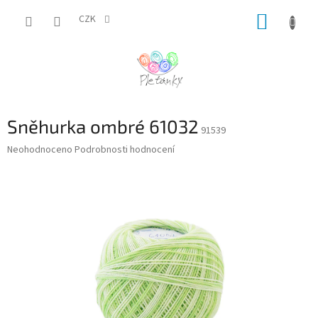
Přejít
NÁKUP
na
CZK
obsah
KOŠÍK
Sněhurka ombré 61032
91539
Průměrné
Neohodnoceno
Podrobnosti hodnocení
hodnocení
produktu
je
0,0
z
5
hvězdiček.