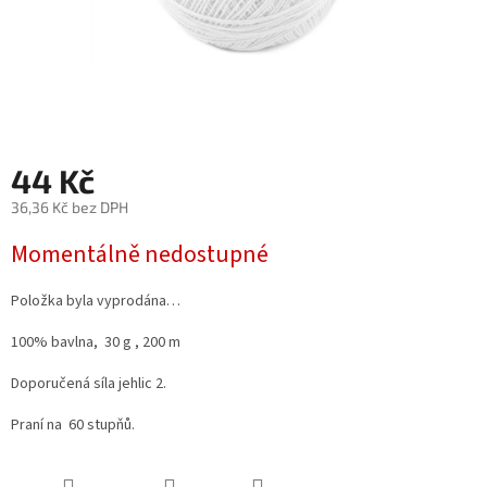
44 Kč
36,36 Kč bez DPH
Měrná
Momentálně nedostupné
cena:
Položka byla vyprodána…
100% bavlna, 30 g , 200 m
Doporučená síla jehlic 2.
Praní na 60 stupňů.