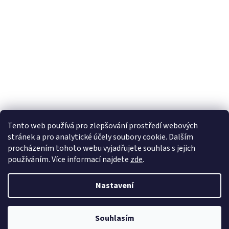
Tento web používá
pro zlepšování prostředí webových
stránek a pro analytické účely
soubory cookie. Dalším
Sledovat na Instagramu
procházením tohoto webu vyjadřujete souhlas s jejich
používáním. Více informací
najdete
zde
.
Vytvořil Shoptet
Nastavení
Copyright 2026
Pletanky
. Všechna práva vyhrazena.
Souhlasím