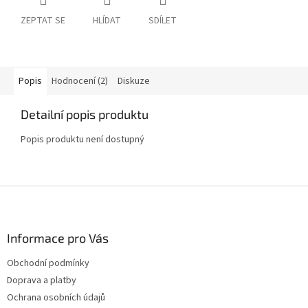
ZEPTAT SE
HLÍDAT
SDÍLET
Popis
Hodnocení (2)
Diskuze
Detailní popis produktu
Popis produktu není dostupný
Z
á
p
a
Informace pro Vás
t
Obchodní podmínky
í
Doprava a platby
Ochrana osobních údajů