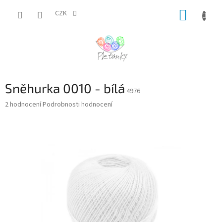
Přejít
NÁKUP
na
CZK
obsah
KOŠÍK
Sněhurka 0010 - bílá
4976
Průměrné
2 hodnocení
Podrobnosti hodnocení
hodnocení
produktu
je
5,0
z
5
hvězdiček.