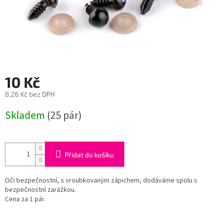
10 Kč
8,26 Kč bez DPH
Měrná
Skladem
(25 pár)
cena:
Přidat do košíku
Oči bezpečnostní, s vroubkovaným zápichem, dodáváme spolu s
bezpečnostní zarážkou.
Cena za 1 pár.