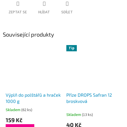
ZEPTAT SE
HLÍDAT
SDÍLET
Související produkty
Tip
Výplň do polštářů a hraček
Příze DROPS Safran 12
1000 g
broskvová
Skladem
(62 ks)
Průměrné
Skladem
(13 ks)
hodnocení
159 Kč
produktu
40 Kč
je