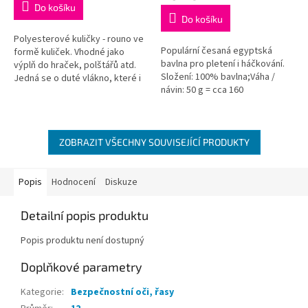
Do košíku
5,0
Do košíku
z
5
Polyesterové kuličky - rouno ve
Populární česaná egyptská
hvězdiček.
formě kuliček. Vhodné jako
bavlna pro pletení i háčkování.
výplň do hraček, polštářů atd.
Složení: 100% bavlna;Váha /
Jedná se o duté vlákno, které i
návin: 50 g = cca 160
po vyprání stále drží svůj tvar,
metrů;Doporučená velikost
tedy je stále...
jehlic / háčku: 3 mm....
ZOBRAZIT VŠECHNY SOUVISEJÍCÍ PRODUKTY
Popis
Hodnocení
Diskuze
Detailní popis produktu
Popis produktu není dostupný
Doplňkové parametry
Kategorie
:
Bezpečnostní oči, řasy