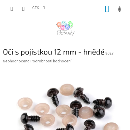
Přejít
NÁKUP
na
CZK
obsah
KOŠÍK
Oči s pojistkou 12 mm - hnědé
8027
Průměrné
Neohodnoceno
Podrobnosti hodnocení
hodnocení
produktu
je
0,0
z
5
hvězdiček.