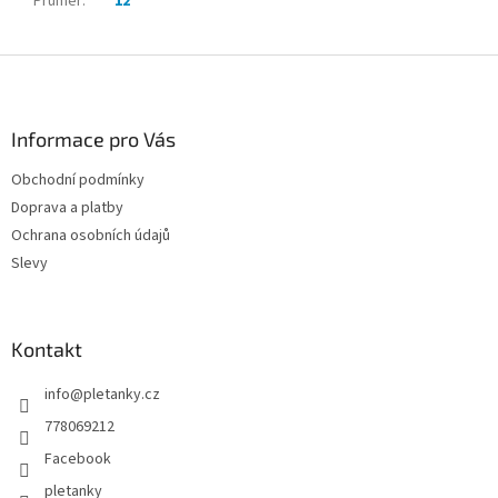
Průměr
:
12
Z
á
p
a
Informace pro Vás
t
Obchodní podmínky
í
Doprava a platby
Ochrana osobních údajů
Slevy
Kontakt
info
@
pletanky.cz
778069212
Facebook
pletanky