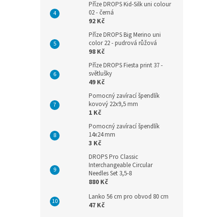
Příze DROPS Kid-Silk uni colour
02 - černá
92 Kč
Příze DROPS Big Merino uni
color 22 - pudrová růžová
98 Kč
Příze DROPS Fiesta print 37 -
světlušky
49 Kč
Pomocný zavírací špendlík
kovový 22x9,5 mm
1 Kč
Pomocný zavírací špendlík
14x24 mm
3 Kč
DROPS Pro Classic
Interchangeable Circular
Needles Set 3,5-8
880 Kč
Lanko 56 cm pro obvod 80 cm
47 Kč