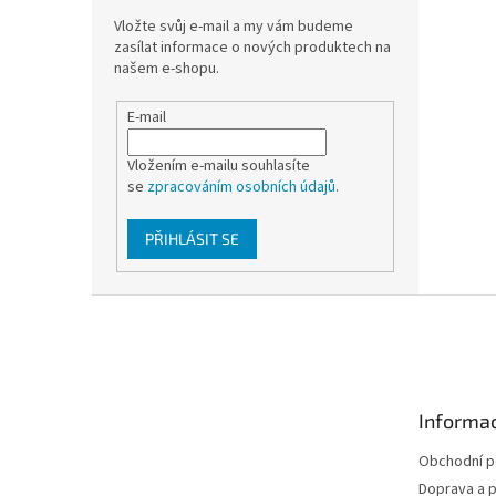
Vložte svůj e-mail a my vám budeme
zasílat informace o nových produktech na
našem e-shopu.
E-mail
Vložením e-mailu souhlasíte
se
zpracováním osobních údajů
.
PŘIHLÁSIT SE
Z
á
p
a
t
Informac
í
Obchodní 
Doprava a p