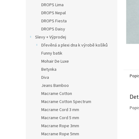
n
DROPS Lima
e
DROPS Nepal
l
DROPS Fiesta
DROPS Daisy
Slevy + Výprodej
Dřevěná a plexi dna k výrobě košíků
Funny batik
Mohair De Luxe
Betynka
Popi
Diva
Jeans Bamboo
Macrame Cotton
Det
Macrame Cotton Spectrum
Popi
Macrame Cord 3 mm
Macrame Cord 5 mm
Macrame Rope 3mm
Macrame Rope 5mm