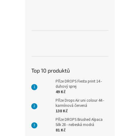
Top 10 produktů
Příze DROPS Fiesta print 14 -
duhový sprej
49 Kč
Příze Drops Air uni colour 44 -
karmínová červená
138 Kč
Příze DROPS Brushed Alpaca
Silk 28 - nebeská modrá
81 Kč