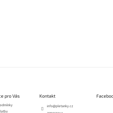
e pro Vás
Kontakt
Facebo
podmínky
info
@
pletanky.cz
latby