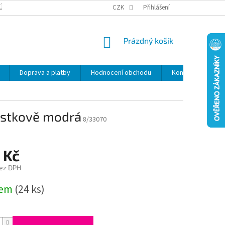
ÚDAJŮ
SLEVY
CZK
Přihlášení
NÁKUPNÍ
Prázdný košík
KOŠÍK
Doprava a platby
Hodnocení obchodu
Kontakty
Z
estkově modrá
8/33070
 Kč
bez DPH
dem
(24 ks)