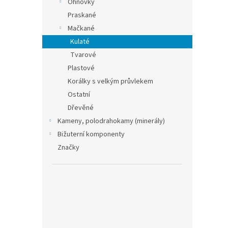
Ohňovky
Praskané
Mačkané
Kulaté
Tvarové
Plastové
Korálky s velkým průvlekem
Ostatní
Dřevěné
Kameny, polodrahokamy (minerály)
Bižuterní komponenty
Značky