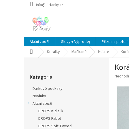
Přejít
info@pletanky.cz
na
obsah
Akční zboží
Slevy + Výprodej
Příze na pletení
Domů
Korálky
Mačkané
Kulaté
Korá
P
Kor
o
Přeskočit
s
Průměr
Neohod
Kategorie
kategorie
t
hodnoce
r
produkt
Dárkové poukazy
a
je
Novinky
0,0
n
z
Akční zboží
n
5
í
DROPS Kid silk
hvězdič
p
DROPS Fabel
a
DROPS Soft Tweed