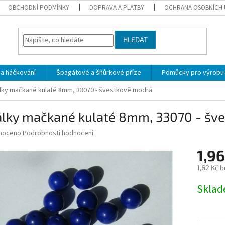
OBCHODNÍ PODMÍNKY
DOPRAVA A PLATBY
OCHRANA OSOBNÍCH 
HLEDAT
 a háčkování
Špagátové a šňůrkové příze
Pomůcky pro výrobu
lky mačkané kulaté 8mm, 33070 - švestkově modrá
álky mačkané kulaté 8mm, 33070 - šv
né
noceno
Podrobnosti hodnocení
ní
1,96
u
1,62 Kč 
Měrná
Skla
cena:
ek.