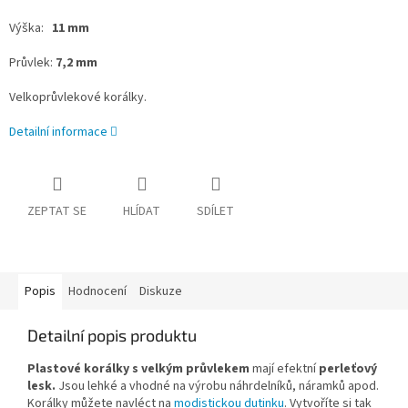
Výška:
11
mm
Průvlek:
7,2 mm
Velkoprůvlekové korálky.
Detailní informace
ZEPTAT SE
HLÍDAT
SDÍLET
Popis
Hodnocení
Diskuze
Detailní popis produktu
Plastové korálky s velkým průvlekem
mají efektní
perleťový
lesk.
Jsou lehké a vhodné na výrobu náhrdelníků, náramků apod.
Korálky můžete navléct na
modistickou dutinku
. Vytvoříte si tak