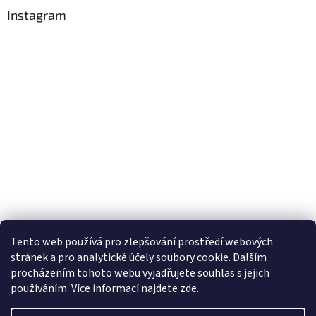
Instagram
Tento web používá
pro zlepšování prostředí webových
stránek a pro analytické účely
soubory cookie. Dalším
Sledovat na Instagramu
procházením tohoto webu vyjadřujete souhlas s jejich
používáním. Více informací
najdete
zde
.
Vytvořil Shoptet