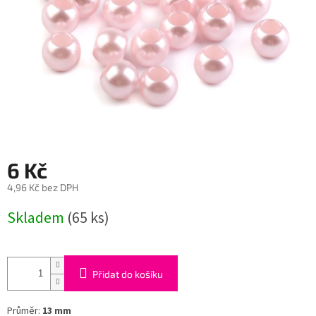
6 Kč
4,96 Kč bez DPH
Měrná
Skladem
(65 ks)
cena:
Přidat do košíku
Průměr:
13 mm