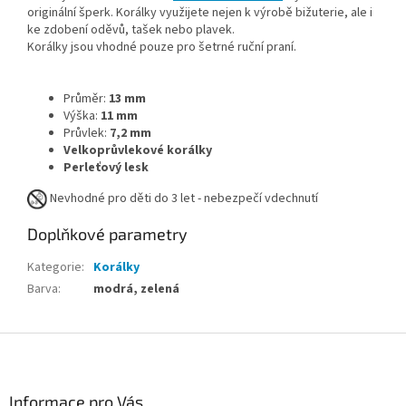
originální šperk. Korálky využijete nejen k výrobě bižuterie, ale i
ke zdobení oděvů, tašek nebo plavek.
Korálky jsou vhodné pouze pro šetrné ruční praní.
Průměr:
13 mm
Výška:
11 mm
Průvlek:
7,2 mm
Velkoprůvlekové korálky
Perleťový lesk
Nevhodné pro děti do 3 let - nebezpečí vdechnutí
Doplňkové parametry
Kategorie
:
Korálky
Barva
:
modrá, zelená
Z
á
p
a
Informace pro Vás