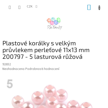
Přejít
NÁKUP
na
CZK
obsah
KOŠÍK
Plastové korálky s velkým
průvlekem perleťové 11x13 mm
200797 - 5 lasturová růžová
92652
Průměrné
Neohodnoceno
Podrobnosti hodnocení
hodnocení
produktu
je
0,0
z
5
hvězdiček.