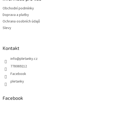
t
Obchodní podmínky
í
Doprava a platby
Ochrana osobních údajů
Slevy
Kontakt
info
@
pletanky.cz
778069212
Facebook
pletanky
Facebook