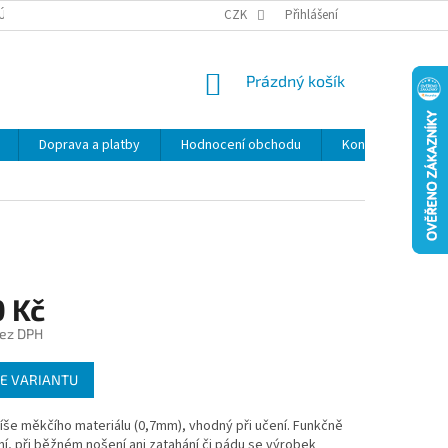
ÚDAJŮ
SLEVY
CZK
Přihlášení
NÁKUPNÍ
Prázdný košík
KOŠÍK
Doprava a platby
Hodnocení obchodu
Kontakty
Z
0 Kč
bez DPH
E VARIANTU
íše měkčího materiálu (0,7mm), vhodný při učení. Funkčně
í, při běžném nošení ani zatahání či pádu se výrobek