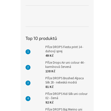
Top 10 produktů
Příze DROPS Fiesta print 14 -
duhový sprej
49 Kč
Příze Drops Air uni colour 44 -
karmínová červená
138 Kč
Příze DROPS Brushed Alpaca
Silk 28 - nebeská modrá
81 Kč
Příze DROPS Kid-Silk uni colour
02 - černá
92 Kč
Příze DROPS Big Merino uni