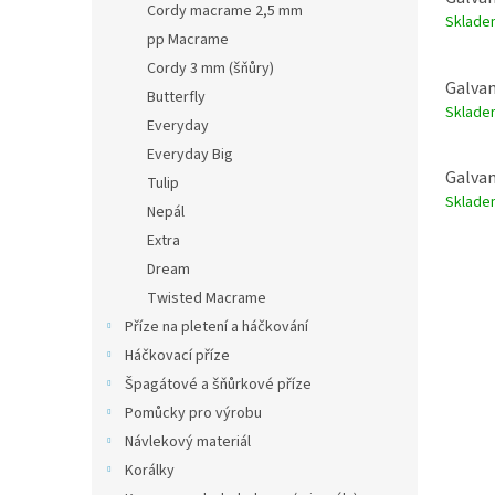
Cordy macrame 2,5 mm
Sklad
pp Macrame
Cordy 3 mm (šňůry)
Galvan
Butterfly
Sklad
Everyday
Everyday Big
Galvan
Tulip
Sklad
Nepál
Extra
Dream
Twisted Macrame
Příze na pletení a háčkování
Háčkovací příze
Špagátové a šňůrkové příze
Pomůcky pro výrobu
Návlekový materiál
Korálky