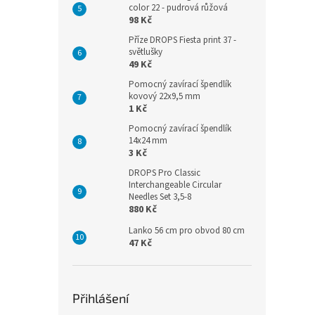
color 22 - pudrová růžová
98 Kč
Příze DROPS Fiesta print 37 -
světlušky
49 Kč
Pomocný zavírací špendlík
kovový 22x9,5 mm
1 Kč
Pomocný zavírací špendlík
14x24 mm
3 Kč
DROPS Pro Classic
Interchangeable Circular
Needles Set 3,5-8
880 Kč
Lanko 56 cm pro obvod 80 cm
47 Kč
Přihlášení