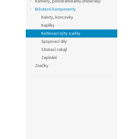
Kameny, polodrahokamy (minerály)
Bižuterní komponenty
Kaloty, koncovky
Kaplíky
Ketlovací nýty a jehly
Spojovací díly
Stiskací rokajl
Zapínání
Značky