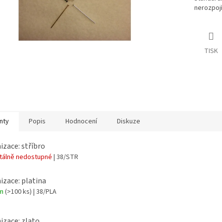
nerozpojí
TISK
nty
Popis
Hodnocení
Diskuze
izace: stříbro
álně nedostupné
| 38/STR
izace: platina
em
(>100 ks)
| 38/PLA
izace: zlato