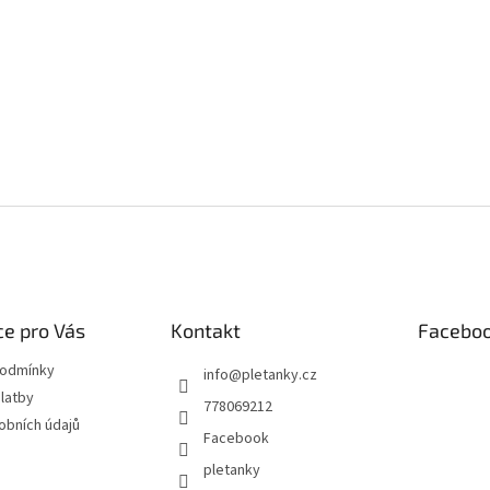
e pro Vás
Kontakt
Facebo
podmínky
info
@
pletanky.cz
latby
778069212
obních údajů
Facebook
pletanky