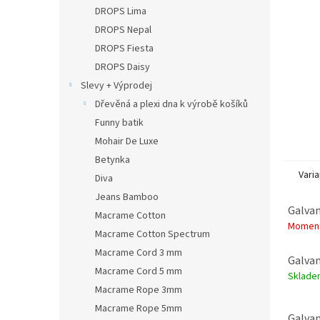
n
DROPS Lima
e
DROPS Nepal
l
DROPS Fiesta
DROPS Daisy
Slevy + Výprodej
Dřevěná a plexi dna k výrobě košíků
Funny batik
Mohair De Luxe
Betynka
Varia
Diva
Jeans Bamboo
Galvan
Macrame Cotton
Moment
Macrame Cotton Spectrum
Macrame Cord 3 mm
Galvan
Macrame Cord 5 mm
Sklad
Macrame Rope 3mm
Macrame Rope 5mm
Galvan