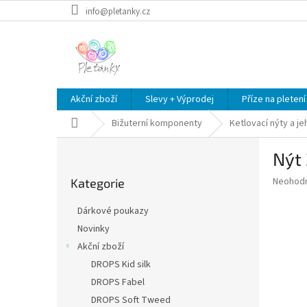
Přejít
info@pletanky.cz
na
obsah
Akční zboží
Slevy + Výprodej
Příze na pletení
Domů
Bižuterní komponenty
Ketlovací nýty a je
P
Nýt
o
Přeskočit
s
Průměr
Neohod
Kategorie
kategorie
t
hodnoce
r
produkt
Dárkové poukazy
a
je
Novinky
0,0
n
z
Akční zboží
n
5
í
DROPS Kid silk
hvězdič
p
DROPS Fabel
a
DROPS Soft Tweed