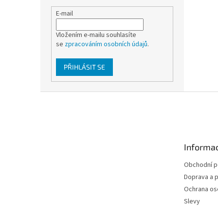
E-mail
Vložením e-mailu souhlasíte
se
zpracováním osobních údajů
.
PŘIHLÁSIT SE
Z
á
p
a
t
Informac
í
Obchodní 
Doprava a p
Ochrana os
Slevy