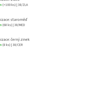
em
(>100 ks)
| 38/ZLA
izace: staroměď
em
(68 ks)
| 38/MED
izace: černý zinek
em
(8 ks)
| 38/CER