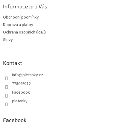
a
Informace pro Vás
t
Obchodní podmínky
í
Doprava a platby
Ochrana osobních údajů
Slevy
Kontakt
info
@
pletanky.cz
778069212
Facebook
pletanky
Facebook