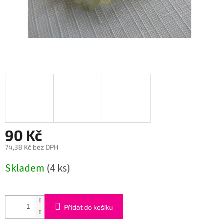
90 Kč
74,38 Kč bez DPH
Měrná
Skladem
(4 ks)
cena:
Přidat do košíku