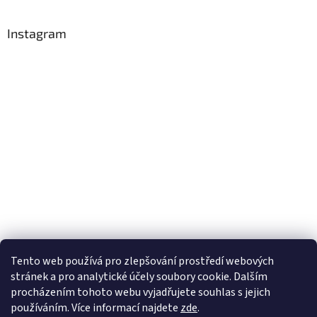
Instagram
Tento web používá
pro zlepšování prostředí webových
stránek a pro analytické účely
soubory cookie. Dalším
Sledovat na Instagramu
procházením tohoto webu vyjadřujete souhlas s jejich
používáním. Více informací
najdete
zde
.