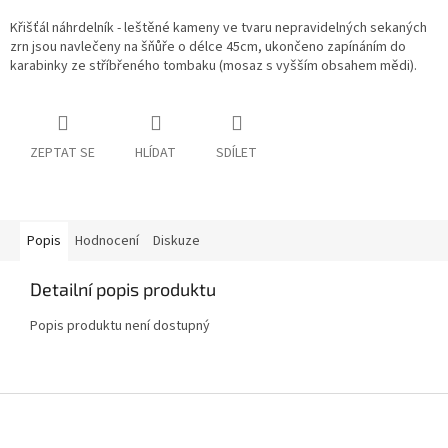
Křišťál náhrdelník - leštěné kameny ve tvaru nepravidelných sekaných
zrn jsou navlečeny na šňůře o délce 45cm, ukončeno zapínáním do
karabinky ze stříbřeného tombaku (mosaz s vyšším obsahem mědi).
ZEPTAT SE
HLÍDAT
SDÍLET
Popis
Hodnocení
Diskuze
Detailní popis produktu
Popis produktu není dostupný
Z
á
p