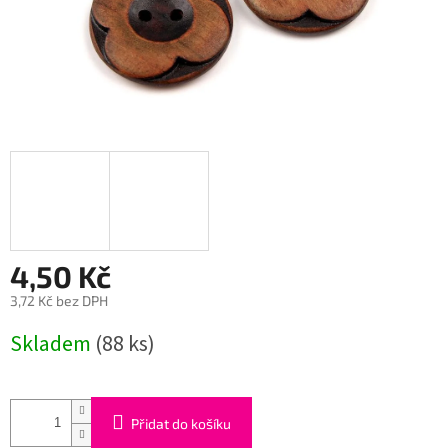
4,50 Kč
3,72 Kč bez DPH
Měrná
Skladem
(88 ks)
cena:
Přidat do košíku