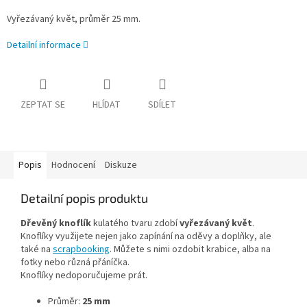
Vyřezávaný květ, průměr 25 mm.
Detailní informace
ZEPTAT SE
HLÍDAT
SDÍLET
Popis
Hodnocení
Diskuze
Detailní popis produktu
Dřevěný knoflík
kulatého tvaru zdobí
vyřezávaný květ
.
Knoflíky využijete nejen jako zapínání na oděvy a doplňky, ale
také na
scrapbooking
. Můžete s nimi ozdobit krabice, alba na
fotky nebo různá přáníčka.
Knoflíky nedoporučujeme prát.
Průměr:
25 mm