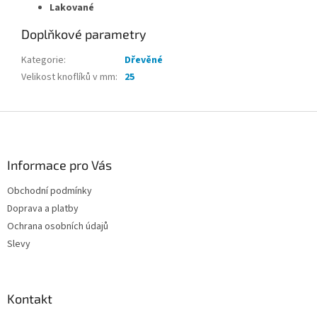
Lakované
Doplňkové parametry
Kategorie
:
Dřevěné
Velikost knoflíků v mm
:
25
Z
á
p
a
Informace pro Vás
t
Obchodní podmínky
í
Doprava a platby
Ochrana osobních údajů
Slevy
Kontakt