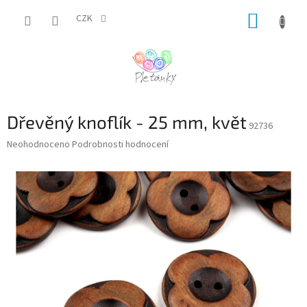
Přejít
NÁKUP
na
CZK
obsah
KOŠÍK
Dřevěný knoflík - 25 mm, květ
92736
Průměrné
Neohodnoceno
Podrobnosti hodnocení
hodnocení
produktu
je
0,0
z
5
hvězdiček.