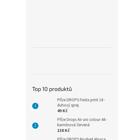
Top 10 produktů
Příze DROPS Fiesta print 14 -
duhový sprej
49 Kč
Příze Drops Air uni colour 44 -
karmínová červená
138 Kč
Příze DROPS Brushed Alpaca