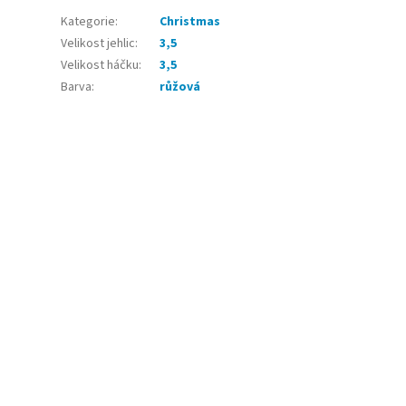
Kategorie
:
Christmas
Velikost jehlic
:
3,5
Velikost háčku
:
3,5
Barva
:
růžová