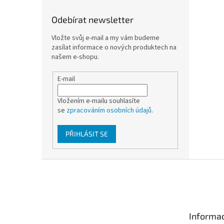
Odebírat newsletter
Vložte svůj e-mail a my vám budeme
zasílat informace o nových produktech na
našem e-shopu.
E-mail
Vložením e-mailu souhlasíte
se
zpracováním osobních údajů
.
PŘIHLÁSIT SE
Z
á
p
a
t
Informac
í