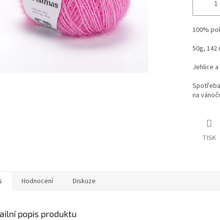
100% po
50g, 142
Jehlice a
Spotřeba 
na vánoč
TISK
s
Hodnocení
Diskuze
ailní popis produktu