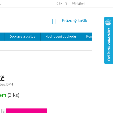
ÚDAJŮ
SLEVY
CZK
Přihlášení
NÁKUPNÍ
Prázdný košík
KOŠÍK
Doprava a platby
Hodnocení obchodu
Kontakty
Z
Kč
 bez DPH
dem
(3 ks)