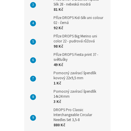
Silk 28 - nebeská modrá
81 Kč
Příze DROPS Kid-Silk uni colour
02 - černá
92 Kč
Příze DROPS Big Merino uni
color 22 - pudrová růžová
98 Kč
Příze DROPS Fiesta print 37 -
světlušky
49 Kč
Pomocný zavírací špendlík
kovový 22x9,5 mm
1 Kč
Pomocný zavírací špendlík
14x24 mm
3 Kč
DROPS Pro Classic
Interchangeable Circular
Needles Set 3,5-8
880 Kč