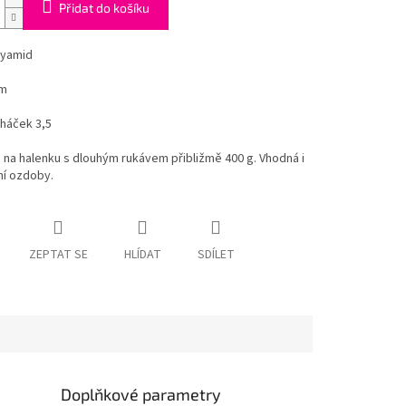
Přidat do košíku
lyamid
 m
 háček 3,5
na halenku s dlouhým rukávem přibližmě 400 g. Vhodná i
ní ozdoby.
ZEPTAT SE
HLÍDAT
SDÍLET
Doplňkové parametry