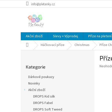
Přejít
info@pletanky.cz
na
obsah
Akční zboží
Slevy + Výprodej
Příze na pletení
Domů
Háčkovací příze
Christmas
Příze Ch
P
Příz
o
Přeskočit
s
Průměr
Neohod
Kategorie
kategorie
t
hodnoce
r
produkt
Dárkové poukazy
a
je
Novinky
0,0
n
z
Akční zboží
n
5
í
DROPS Kid silk
hvězdič
p
DROPS Fabel
a
DROPS Soft Tweed