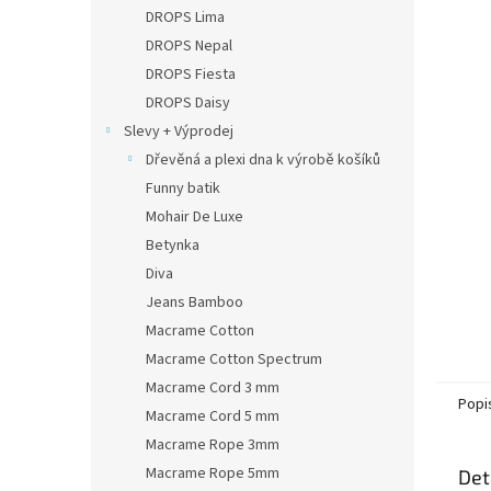
n
DROPS Lima
e
DROPS Nepal
l
DROPS Fiesta
DROPS Daisy
Slevy + Výprodej
Dřevěná a plexi dna k výrobě košíků
Funny batik
Mohair De Luxe
Betynka
Diva
Jeans Bamboo
Macrame Cotton
Macrame Cotton Spectrum
Macrame Cord 3 mm
Popi
Macrame Cord 5 mm
Macrame Rope 3mm
Macrame Rope 5mm
Det