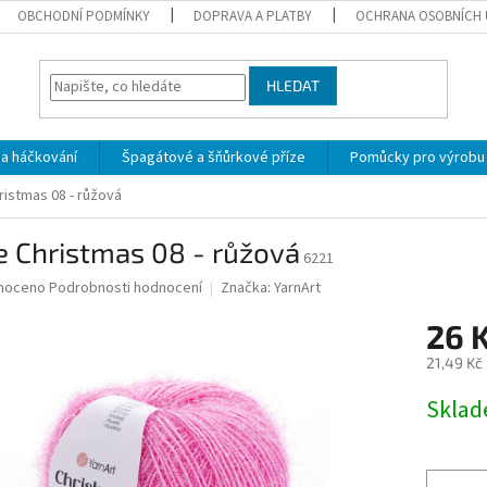
OBCHODNÍ PODMÍNKY
DOPRAVA A PLATBY
OCHRANA OSOBNÍCH 
HLEDAT
 a háčkování
Špagátové a šňůrkové příze
Pomůcky pro výrobu
ristmas 08 - růžová
e Christmas 08 - růžová
6221
né
noceno
Podrobnosti hodnocení
Značka:
YarnArt
ní
26 
u
21,49 Kč
Měrná
Skla
cena:
ek.