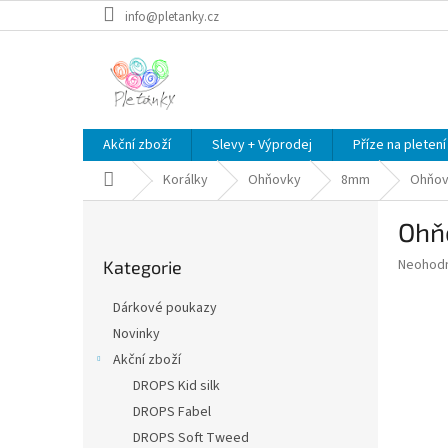
Přejít
info@pletanky.cz
na
obsah
Akční zboží
Slevy + Výprodej
Příze na pletení
Domů
Korálky
Ohňovky
8mm
Ohňo
P
Ohň
o
Přeskočit
s
Průměr
Neohod
Kategorie
kategorie
t
hodnoce
r
produkt
Dárkové poukazy
a
je
Novinky
0,0
n
z
Akční zboží
n
5
í
DROPS Kid silk
hvězdič
p
DROPS Fabel
a
DROPS Soft Tweed