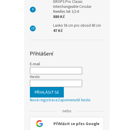
DROPS Pro Classic
Interchangeable Circular
Needles Set 3,5-8
880 Kč
Lanko 56 cm pro obvod 80 cm
47 Kč
Přihlášení
E-mail
Heslo
PŘIHLÁSIT SE
Nová registrace
Zapomenuté heslo
nebo
Přihlásit se přes Google