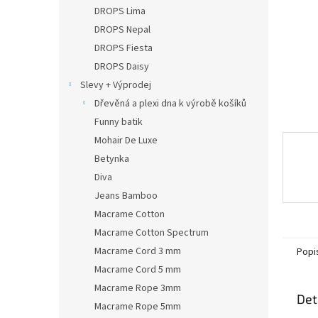
n
DROPS Lima
e
DROPS Nepal
l
DROPS Fiesta
DROPS Daisy
Slevy + Výprodej
Dřevěná a plexi dna k výrobě košíků
Funny batik
Mohair De Luxe
Betynka
Diva
Jeans Bamboo
Macrame Cotton
Macrame Cotton Spectrum
Macrame Cord 3 mm
Popi
Macrame Cord 5 mm
Macrame Rope 3mm
Det
Macrame Rope 5mm