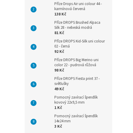
Příze Drops Air uni colour 44 -
karmínová červená
138 Kč
Příze DROPS Brushed Alpaca
Silk 28 - nebeská modrá
81 Kč
Příze DROPS Kid-Silk uni colour
02 - černá
92 Kč
Příze DROPS Big Merino uni
color 22 - pudrová růžová
98 Kč
Příze DROPS Fiesta print 37 -
světlušky
49 Kč
Pomocný zavírací špendlík
kovový 22x9,5 mm
1 Kč
Pomocný zavírací špendlík
14x24 mm
3 Kč