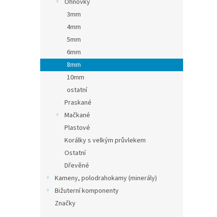
Ohňovky
3mm
4mm
5mm
6mm
8mm
10mm
ostatní
Praskané
Mačkané
Plastové
Korálky s velkým průvlekem
Ostatní
Dřevěné
Kameny, polodrahokamy (minerály)
Bižuterní komponenty
Značky