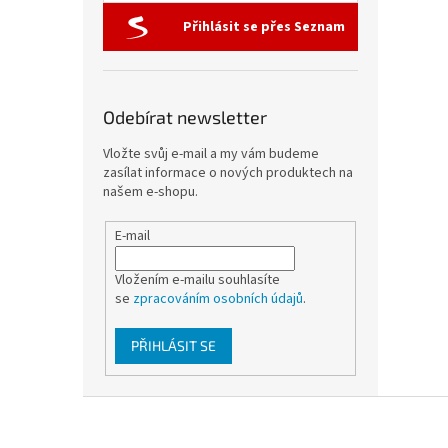
Přihlásit se přes Seznam
Odebírat newsletter
Vložte svůj e-mail a my vám budeme
zasílat informace o nových produktech na
našem e-shopu.
E-mail
Vložením e-mailu souhlasíte
se
zpracováním osobních údajů
.
PŘIHLÁSIT SE
Z
á