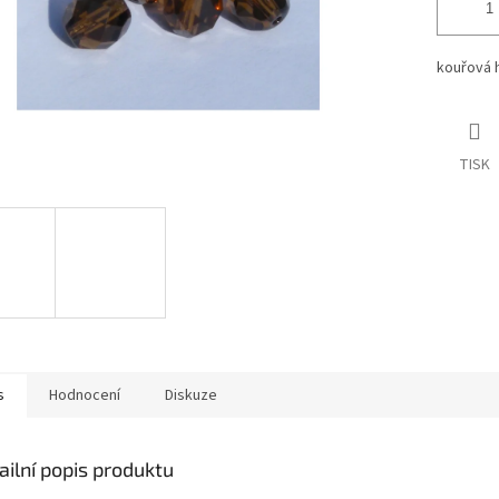
kouřová 
TISK
s
Hodnocení
Diskuze
ailní popis produktu