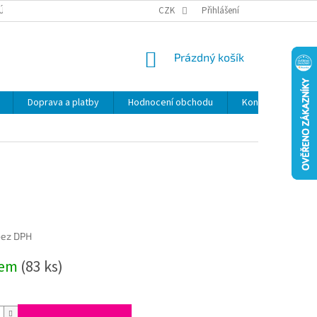
ÚDAJŮ
SLEVY
CZK
Přihlášení
NÁKUPNÍ
Prázdný košík
KOŠÍK
Doprava a platby
Hodnocení obchodu
Kontakty
Z
bez DPH
dem
(83 ks)