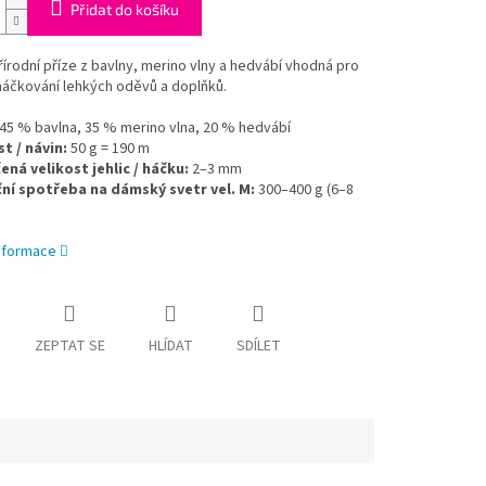
Přidat do košíku
řírodní příze z bavlny, merino vlny a hedvábí vhodná pro
 háčkování lehkých oděvů a doplňků.
45 % bavlna, 35 % merino vlna, 20 % hedvábí
 / návin:
50 g = 190 m
ná velikost jehlic / háčku:
2–3 mm
ní spotřeba na dámský svetr vel. M:
300–400 g (6–8
informace
ZEPTAT SE
HLÍDAT
SDÍLET