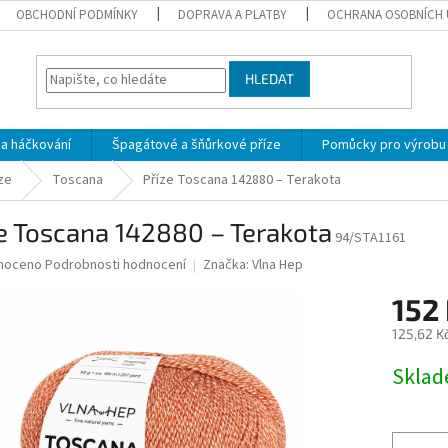
OBCHODNÍ PODMÍNKY
DOPRAVA A PLATBY
OCHRANA OSOBNÍCH 
HLEDAT
 a háčkování
Špagátové a šňůrkové příze
Pomůcky pro výrobu
ze
Toscana
Příze Toscana 142880 – Terakota
e Toscana 142880 – Terakota
94/STA1161
né
noceno
Podrobnosti hodnocení
Značka:
Vlna Hep
ní
152
u
125,62 K
Měrná
Skla
cena:
ek.