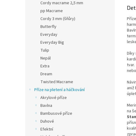
Cordy macrame 2,5 mm
Det
pp Macrame
Cordy 3 mm (šňůry)
Příz
harm
Butterfly
Bavl
Everyday
term
lesk
Everyday Big
Tulip
Díky 
Nepál
kardi
tvar.
Extra
nebo
Dream
Twisted Macrame
Návi
aniž 
Příze na pletení a háčkování
úple
Akrylové příze
Meri
Bavlna
na še
Bambusové příze
Stan
Duhové
přís
kval
Efektní
zpra