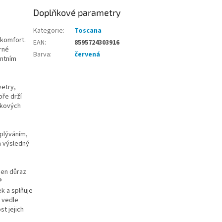
Doplňkové parametry
Kategorie
:
Toscana
 komfort.
EAN
:
8595724303916
rné
Barva
:
červená
entním
vetry,
bře drží
ajkových
plýváním,
a výsledný
den důraz
®
ek a splňuje
o vedle
t jejich