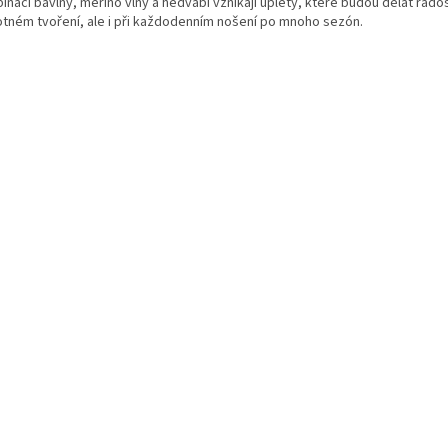
naci bavlny, merino vlny a hedvábí vznikají úplety, které budou dělat rados
tném tvoření, ale i při každodenním nošení po mnoho sezón.