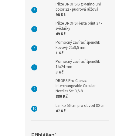
Příze DROPS Big Merino uni
color 22 - pudrová růžová
98 Kč
Příze DROPS Fiesta print 37 -
světlušky
49 Kč
Pomocný zavírací špendlík
kovový 22x9,5 mm
1 Kč
Pomocný zavírací špendlík
14x24 mm
3 Kč
DROPS Pro Classic
Interchangeable Circular
Needles Set 3,5-8
880 Kč
Lanko 56 cm pro obvod 80 cm
47 Kč
Přihlášení