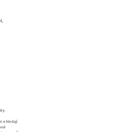
í
,
ňky.
 a hledají
žené