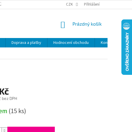
ÚDAJŮ
SLEVY
CZK
Přihlášení
NÁKUPNÍ
Prázdný košík
KOŠÍK
Doprava a platby
Hodnocení obchodu
Kontakty
Z
 Kč
č bez DPH
dem
(15 ks)