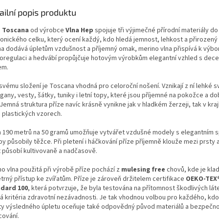
ailní popis produktu
e
Toscana
od výrobce
Vlna Hep
spojuje tři výjimečné přírodní materiály do
onického celku, který ocení každý, kdo hledá jemnost, lehkost a přirozený
na dodává úpletům vzdušnost a příjemný omak, merino vlna přispívá k výbo
oregulaci a hedvábí propůjčuje hotovým výrobkům elegantní vzhled s dec
em.
svému složení je Toscana vhodná pro celoroční nošení. Vznikají z ní lehké s
gany, vesty, šátky, tuniky i letní topy, které jsou příjemné na pokožce a do
 Jemná struktura příze navíc krásně vynikne jak v hladkém žerzeji, tak v kr
 plastických vzorech.
n 190 metrů na 50 gramů umožňuje vytvářet vzdušné modely s elegantním s
by působily těžce. Při pletení i háčkování příze příjemně klouže mezi prsty 
t působí kultivovaně a nadčasově.
no vlna použitá při výrobě příze pochází z
mulesing free
chovů, kde je kla
trný přístup ke zvířatům. Příze je zároveň držitelem certifikace
OEKO-TEX
dard 100
, která potvrzuje, že byla testována na přítomnost škodlivých lát
ná kritéria zdravotní nezávadnosti. Je tak vhodnou volbou pro každého, kd
ity výsledného úpletu oceňuje také odpovědný původ materiálů a bezpečnos
cování.