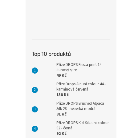
Top 10 produktů
Příze DROPS Fiesta print 14 -
duhový sprej
49 Kč
Příze Drops Air uni colour 44 -
karmínová červená
138 Kč
Příze DROPS Brushed Alpaca
Silk 28 - nebeská modrá
81 Kč
Příze DROPS Kid-Silk uni colour
02 - černá
92 Kč