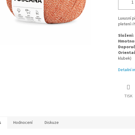
Luxusní p
pletení i
Složení:
Hmotnost
Doporuče
Orientač
klubek)
Detailní 
TISK
s
Hodnocení
Diskuze