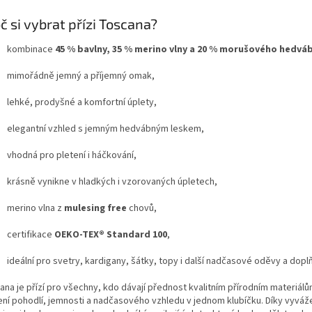
č si vybrat přízi Toscana?
kombinace
45 % bavlny, 35 % merino vlny a 20 % morušového hedváb
mimořádně jemný a příjemný omak,
lehké, prodyšné a komfortní úplety,
elegantní vzhled s jemným hedvábným leskem,
vhodná pro pletení i háčkování,
krásně vynikne v hladkých i vzorovaných úpletech,
merino vlna z
mulesing free
chovů,
certifikace
OEKO-TEX® Standard 100
,
ideální pro svetry, kardigany, šátky, topy i další nadčasové oděvy a dopl
na je přízí pro všechny, kdo dávají přednost kvalitním přírodním materiálům
ení pohodlí, jemnosti a nadčasového vzhledu v jednom klubíčku. Díky vyvá