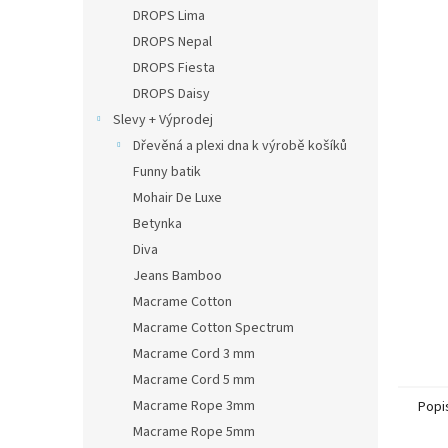
n
DROPS Lima
e
DROPS Nepal
l
DROPS Fiesta
DROPS Daisy
Slevy + Výprodej
Dřevěná a plexi dna k výrobě košíků
Funny batik
Mohair De Luxe
Betynka
Diva
Jeans Bamboo
Macrame Cotton
Macrame Cotton Spectrum
Macrame Cord 3 mm
Macrame Cord 5 mm
Macrame Rope 3mm
Popi
Macrame Rope 5mm