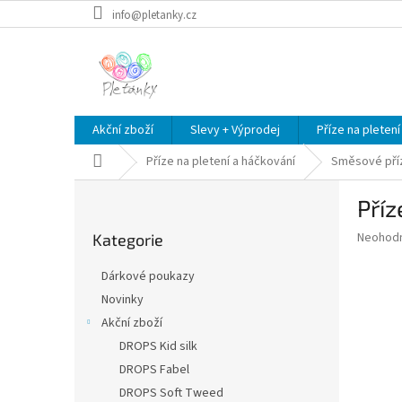
Přejít
info@pletanky.cz
na
obsah
Akční zboží
Slevy + Výprodej
Příze na pletení
Domů
Příze na pletení a háčkování
Směsové pří
P
Příz
o
Přeskočit
s
Průměr
Neohod
Kategorie
kategorie
t
hodnoce
r
produkt
Dárkové poukazy
a
je
Novinky
0,0
n
z
Akční zboží
n
5
í
DROPS Kid silk
hvězdič
p
DROPS Fabel
a
DROPS Soft Tweed