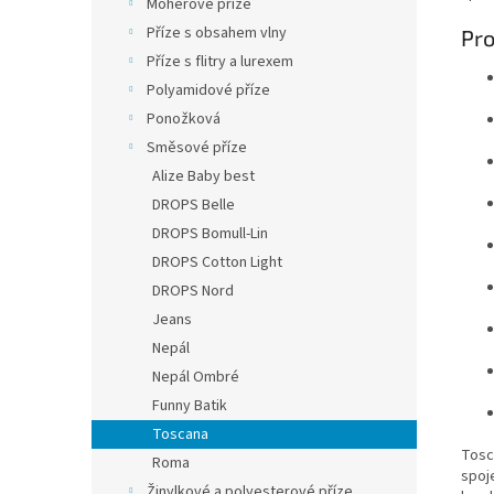
Mohérové příze
Příze s obsahem vlny
Pro
Příze s flitry a lurexem
Polyamidové příze
Ponožková
Směsové příze
Alize Baby best
DROPS Belle
DROPS Bomull-Lin
DROPS Cotton Light
DROPS Nord
Jeans
Nepál
Nepál Ombré
Funny Batik
Toscana
Tosca
Roma
spoj
Žinylkové a polyesterové příze