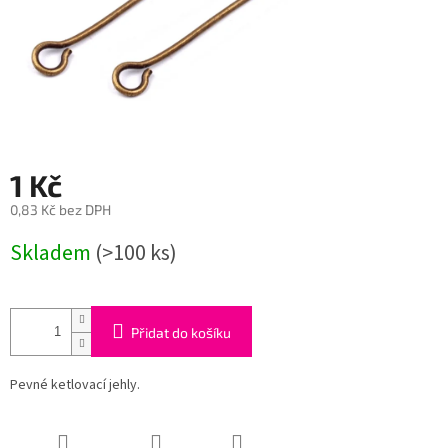
1 Kč
0,83 Kč bez DPH
Měrná
Skladem
(>100 ks)
cena:
Přidat do košíku
Pevné ketlovací jehly.