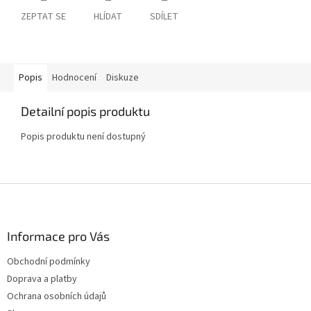
ZEPTAT SE
HLÍDAT
SDÍLET
Popis
Hodnocení
Diskuze
Detailní popis produktu
Popis produktu není dostupný
Z
á
p
a
Informace pro Vás
t
Obchodní podmínky
í
Doprava a platby
Ochrana osobních údajů