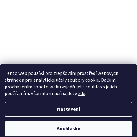
Tento web používá
pro zlepšování prostředí webových
stránek a pro analytické účely
soubory cookie. Dalším
Sledovat na Instagramu
procházením tohoto webu vyjadřujete souhlas s jejich
používáním. Více informací
najdete
zde
.
Vytvořil Shoptet
Nastavení
Copyright 2026
Pletanky
. Všechna práva vyhrazena.
Souhlasím