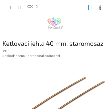
Přejít
NÁKUP
na
CZK
obsah
KOŠÍK
Ketlovací jehla 40 mm, staromosaz
2326
Průměrné
Neohodnoceno
Podrobnosti hodnocení
hodnocení
produktu
je
0,0
z
5
hvězdiček.