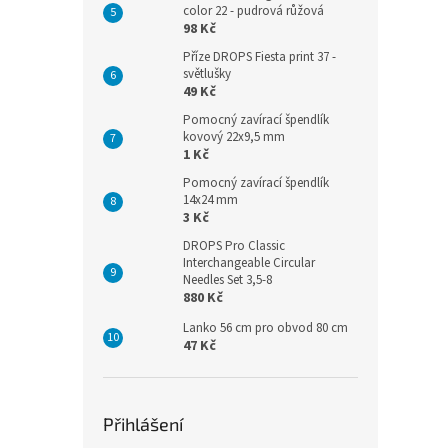
color 22 - pudrová růžová
98 Kč
Příze DROPS Fiesta print 37 -
světlušky
49 Kč
Pomocný zavírací špendlík
kovový 22x9,5 mm
1 Kč
Pomocný zavírací špendlík
14x24 mm
3 Kč
DROPS Pro Classic
Interchangeable Circular
Needles Set 3,5-8
880 Kč
Lanko 56 cm pro obvod 80 cm
47 Kč
Přihlášení