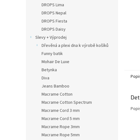
n
DROPS Lima
e
DROPS Nepal
l
DROPS Fiesta
DROPS Daisy
Slevy + Výprodej
Dřevěná a plexi dna k výrobě košíků
Funny batik
Mohair De Luxe
Betynka
Popi
Diva
Jeans Bamboo
Macrame Cotton
Det
Macrame Cotton Spectrum
Popi
Macrame Cord 3 mm
Macrame Cord 5 mm
Macrame Rope 3mm
Macrame Rope 5mm