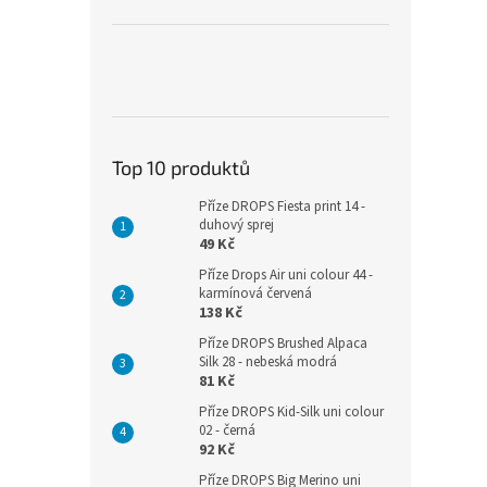
Top 10 produktů
Příze DROPS Fiesta print 14 -
duhový sprej
49 Kč
Příze Drops Air uni colour 44 -
karmínová červená
138 Kč
Příze DROPS Brushed Alpaca
Silk 28 - nebeská modrá
81 Kč
Příze DROPS Kid-Silk uni colour
02 - černá
92 Kč
Příze DROPS Big Merino uni