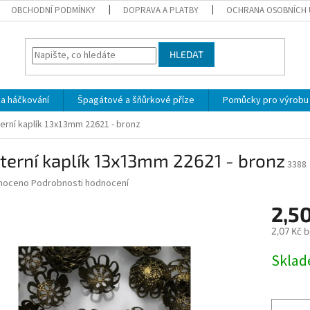
OBCHODNÍ PODMÍNKY
DOPRAVA A PLATBY
OCHRANA OSOBNÍCH 
HLEDAT
 a háčkování
Špagátové a šňůrkové příze
Pomůcky pro výrobu
terní kaplík 13x13mm 22621 - bronz
terní kaplík 13x13mm 22621 - bronz
3388
né
noceno
Podrobnosti hodnocení
ní
2,5
u
2,07 Kč 
Měrná
Skla
cena:
ek.