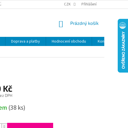
ÚDAJŮ
SLEVY
CZK
Přihlášení
NÁKUPNÍ
Prázdný košík
KOŠÍK
Doprava a platby
Hodnocení obchodu
Kontakty
Z
0 Kč
bez DPH
dem
(38 ks)