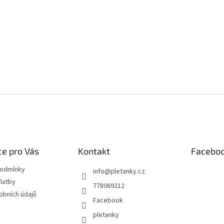
e pro Vás
Kontakt
Facebo
podmínky
info
@
pletanky.cz
latby
778069212
obních údajů
Facebook
pletanky