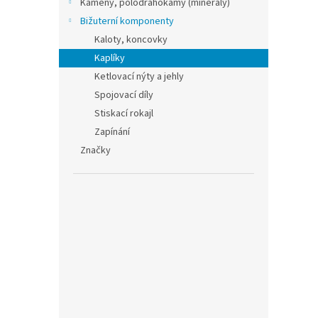
Kameny, polodrahokamy (minerály)
Bižuterní komponenty
Kaloty, koncovky
Kaplíky
Ketlovací nýty a jehly
Spojovací díly
Stiskací rokajl
Zapínání
Značky