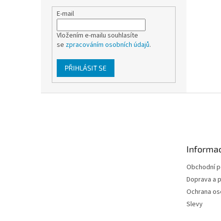
E-mail
Vložením e-mailu souhlasíte
se
zpracováním osobních údajů
.
PŘIHLÁSIT SE
Z
á
p
a
t
Informac
í
Obchodní 
Doprava a p
Ochrana os
Slevy