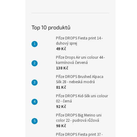
Top 10 produktů
Příze DROPS Fiesta print 14 -
duhový sprej
49 Kč
Příze Drops Air uni colour 44 -
karmínová červená
138 Kč
Příze DROPS Brushed Alpaca
Silk 28 - nebeská modrá
81 Kč
Příze DROPS Kid-Silk uni colour
02 - černá
92 Kč
Příze DROPS Big Merino uni
color 22 - pudrová růžová
98 Kč
Příze DROPS Fiesta print 37 -