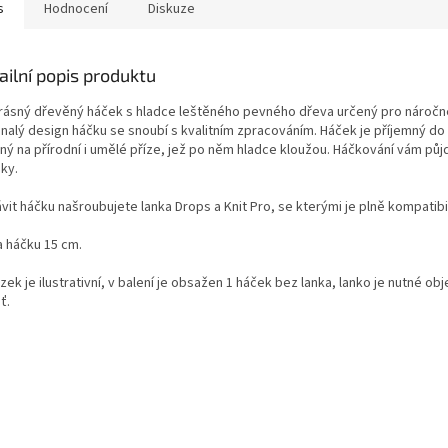
s
Hodnocení
Diskuze
ailní popis produktu
rásný dřevěný háček s hladce leštěného pevného dřeva určený pro náročn
nalý design háčku se snoubí s kvalitním zpracováním. Háček je příjemný do 
ný na přírodní i umělé příze, jež po něm hladce kloužou. Háčkování vám půj
uky.
vit háčku našroubujete lanka Drops a Knit Pro, se kterými je plně kompatibil
a háčku 15 cm.
ek je ilustrativní, v balení je obsažen 1 háček bez lanka, lanko je nutné ob
ť.