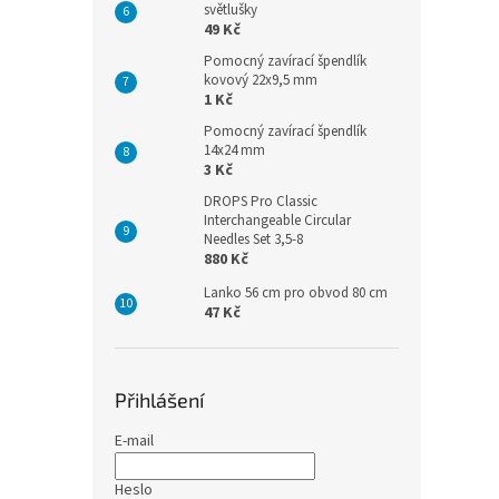
světlušky
49 Kč
Pomocný zavírací špendlík
kovový 22x9,5 mm
1 Kč
Pomocný zavírací špendlík
14x24 mm
3 Kč
DROPS Pro Classic
Interchangeable Circular
Needles Set 3,5-8
880 Kč
Lanko 56 cm pro obvod 80 cm
47 Kč
Přihlášení
E-mail
Heslo