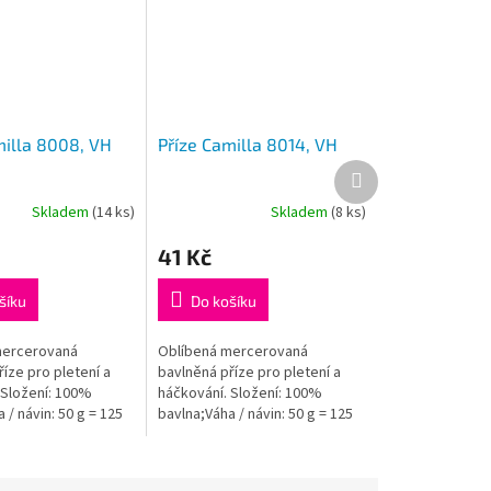
milla 8008, VH
Příze Camilla 8014, VH
Další
produkt
Skladem
(14 ks)
Skladem
(8 ks)
41 Kč
šíku
Do košíku
mercerovaná
Oblíbená mercerovaná
íze pro pletení a
bavlněná příze pro pletení a
 Složení: 100%
háčkování. Složení: 100%
 / návin: 50 g = 125
bavlna;Váha / návin: 50 g = 125
á velikost jehlic /
m;Doporučená velikost jehlic /
- 3,5 mm.
háčku: 2,5 - 3,5 mm....
.