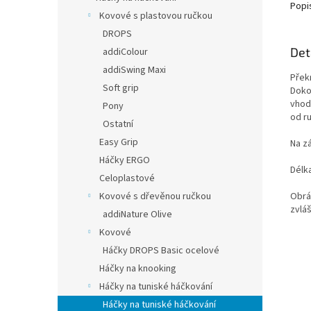
Popi
Kovové s plastovou ručkou
DROPS
Det
addiColour
addiSwing Maxi
Přek
Soft grip
Doko
vhod
Pony
od r
Ostatní
Easy Grip
Na zá
Háčky ERGO
Délk
Celoplastové
Obráz
Kovové s dřevěnou ručkou
zvláš
addiNature Olive
Kovové
Háčky DROPS Basic ocelové
Háčky na knooking
Háčky na tuniské háčkování
Háčky na tuniské háčkování