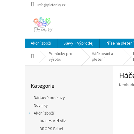
Přejít
info@pletanky.cz
na
obsah
Akční zboží
Slevy + Výprodej
Příze na pletení
Pomůcky pro
Háčkování a
Domů
výrobu
pletení
P
Háče
o
Přeskočit
s
Průměr
Neohod
Kategorie
kategorie
t
hodnoce
r
produkt
Dárkové poukazy
a
je
Novinky
0,0
n
z
Akční zboží
n
5
í
DROPS Kid silk
hvězdič
p
DROPS Fabel