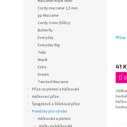
Macrame Rope 5mm
Cordy macrame 2,5 mm
pp Macrame
Cordy 3 mm (šňůry)
Butterfly
Příze
Everyday
Everyday Big
Tulip
Nepál
41 K
Extra
Dream
D
Twisted Macrame
Příze na pletení a háčkování
Oblíb
bavlně
Háčkovací příze
háčkov
Špagátové a šňůrkové příze
bavlna
Pomůcky pro výrobu
m;Dopo
háčku:
Háčkování a pletení
Instagr
Háčky na háčkování