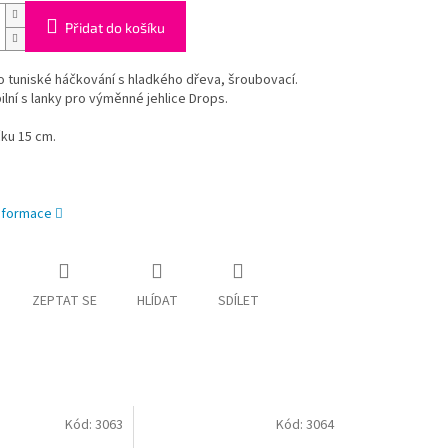
Přidat do košíku
 tuniské háčkování s hladkého dřeva, šroubovací.
lní s lanky pro výměnné jehlice Drops.
ku 15 cm.
informace
ZEPTAT SE
HLÍDAT
SDÍLET
Kód:
3063
Kód:
3064