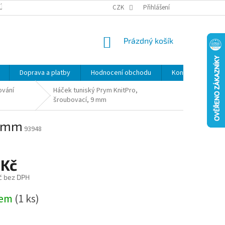
ÚDAJŮ
SLEVY
CZK
Přihlášení
NÁKUPNÍ
Prázdný košík
KOŠÍK
Doprava a platby
Hodnocení obchodu
Kontakty
Z
ování
Háček tuniský Prym KnitPro,
šroubovací, 9 mm
9 mm
93948
 Kč
č bez DPH
dem
(1 ks)