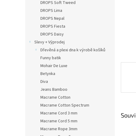
a
DROPS Soft Tweed
n
DROPS Lima
e
DROPS Nepal
l
DROPS Fiesta
DROPS Daisy
Slevy + Výprodej
Dřevěná a plexi dna k výrobě košíků
Funny batik
Mohair De Luxe
Betynka
Diva
Jeans Bamboo
Macrame Cotton
Macrame Cotton Spectrum
Macrame Cord 3 mm
Souvi
Macrame Cord 5 mm
Macrame Rope 3mm