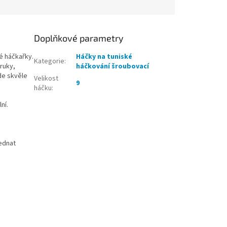
Doplňkové parametry
é háčkařky.
Háčky na tuniské
Kategorie
:
ruky,
háčkování šroubovací
de skvěle
Velikost
9
háčku
:
ní.
jednat