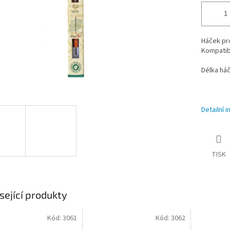
Háček pro
Kompatibi
Délka háč
Detailní 
TISK
sející produkty
Kód:
3061
Kód:
3062