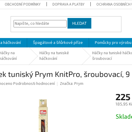
OBCHODNÍ PODMÍNKY
DOPRAVA A PLATBY
OCHRANA OSOBNÍCH 
HLEDAT
 a háčkování
Špagátové a šňůrkové příze
Pomůcky pro výrobu
Háčky na
Háčky na tuniské
Háčky na tuniské háčk
háčkování
háčkování
šroubovací
k tuniský Prym KnitPro, šroubovací, 
né
noceno
Podrobnosti hodnocení
Značka:
Prym
ní
225
u
185,95 K
Měrná
Skla
cena:
ek.