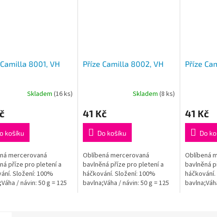
 Camilla 8001, VH
Příze Camilla 8002, VH
Příze Ca
Skladem
(16 ks)
Skladem
(8 ks)
Průměrné
hodnocení
č
41 Kč
41 Kč
produktu
je
5,0
o košíku
Do košíku
Do ko
z
5
ená mercerovaná
Oblíbená mercerovaná
Oblíbená 
hvězdiček.
ná příze pro pletení a
bavlněná příze pro pletení a
bavlněná př
ání. Složení: 100%
háčkování. Složení: 100%
háčkování.
;Váha / návin: 50 g = 125
bavlna;Váha / návin: 50 g = 125
bavlna;Váha
ručená velikost jehlic /
m;Doporučená velikost jehlic /
m;Doporučen
 2,5 - 3,5 mm.
háčku: 2,5 - 3,5 mm.
háčku: 2,5 
am:...
Instagram:...
Instagram:..