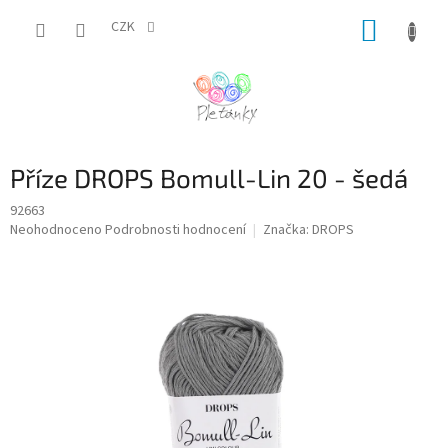
Přejít
NÁKUP
na
CZK
obsah
KOŠÍK
Příze DROPS Bomull-Lin 20 - šedá
92663
Průměrné
Neohodnoceno
Podrobnosti hodnocení
Značka:
DROPS
hodnocení
produktu
je
0,0
z
5
hvězdiček.