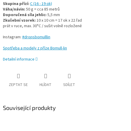
Skupina přízí:
C (16 - 19 ok)
Váha/návin:
50 g = cca 85 metrů
Doporučená síla jehlic:
5,5 mm
Zkušební vzorek:
10 x 10 cm = 17 ok x 22 řad
prát v ruce, max. 30°C / sušit volně rozložené
Instagram:
#dropsbomulllin
Spotřeba a modely z příze Bomull-lin
Detailní informace
ZEPTAT SE
HLÍDAT
SDÍLET
Související produkty