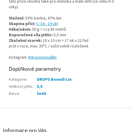
tato příze vhodná také pro miminka a malé děti (ve věku 0-3
roky).
Složení:
53% bavlna, 47% len
Skupina přízí:
C (16 - 19 ok)
Váha/návin:
50 g = cca 85 metrů
Doporučená síla jehlic:
5,5 mm
Zkušební vzorek:
10 x 10 cm = 17 ok x 22 řad
prát v ruce, max. 30°C / sušit volně rozložené
Instagram:
#dropsbomulllin
Doplňkové parametry
Kategorie
:
DROPS Bomull-Lin
Velikost jehlic
:
5,5
Barva
:
šedá
Z
á
p
a
Informace pro Vás