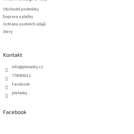
t
Obchodní podmínky
í
Doprava a platby
Ochrana osobních údajů
Slevy
Kontakt
info
@
pletanky.cz
778069212
Facebook
pletanky
Facebook