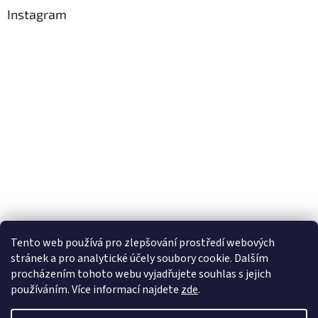
Instagram
Tento web používá
pro zlepšování prostředí webových
stránek a pro analytické účely
soubory cookie. Dalším
Sledovat na Instagramu
procházením tohoto webu vyjadřujete souhlas s jejich
používáním. Více informací
najdete
zde
.
Vytvořil Shoptet