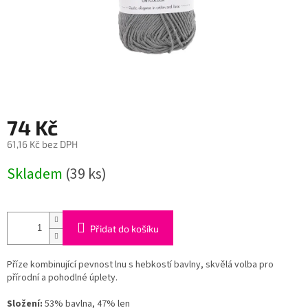
74 Kč
61,16 Kč bez DPH
Měrná
Skladem
(39 ks)
cena:
Přidat do košíku
Příze kombinující pevnost lnu s hebkostí bavlny, skvělá volba pro
přírodní a pohodlné úplety.
Složení:
53% bavlna, 47% len