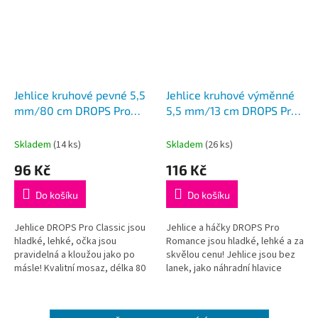
Jehlice kruhové pevné 5,5
Jehlice kruhové výměnné
mm/80 cm DROPS Pro
5,5 mm/13 cm DROPS Pro
Classic
Romance (Birch)
Skladem
(14 ks)
Skladem
(26 ks)
96 Kč
116 Kč
Do košíku
Do košíku
Jehlice DROPS Pro Classic jsou
Jehlice a háčky DROPS Pro
hladké, lehké, očka jsou
Romance jsou hladké, lehké a za
pravidelná a kloužou jako po
skvělou cenu! Jehlice jsou bez
másle! Kvalitní mosaz, délka 80
lanek, jako náhradní hlavice
cm
k sadě kruhových jehlic
DROPS nebo jako doplněk k
lankům DROPS