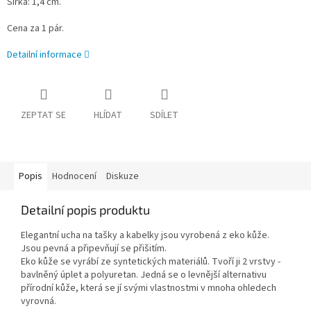
Šířka: 1,4 cm.
Cena za 1 pár.
Detailní informace
ZEPTAT SE
HLÍDAT
SDÍLET
Popis
Hodnocení
Diskuze
Detailní popis produktu
Elegantní ucha na tašky a kabelky jsou vyrobená z eko kůže.
Jsou pevná a připevňují se přišitím.
Eko kůže se vyrábí ze syntetických materiálů. Tvoří ji 2 vrstvy -
bavlněný úplet a polyuretan. Jedná se o levnější alternativu
přírodní kůže, která se jí svými vlastnostmi v mnoha ohledech
vyrovná.