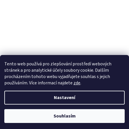
Tento web používá
pro zlepšování prostředí webových
stránek a pro analytické účely
soubory cookie. Dalším
Sledovat na Instagramu
procházením tohoto webu vyjadřujete souhlas s jejich
používáním. Více informací
najdete
zde
.
Vytvořil Shoptet
Nastavení
Copyright 2026
Pletanky
. Všechna práva vyhrazena.
Souhlasím
¨