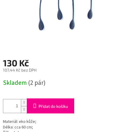
130 Kč
107,44 Kč bez DPH
Měrná
Skladem
(2 pár)
cena:
Přidat do košíku
Materiál: eko kůže;
Délka: cca 60 cm;