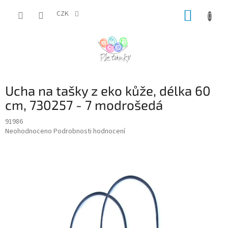
Přejít
NÁKUP
na
CZK
obsah
KOŠÍK
Ucha na tašky z eko kůže, délka 60
cm, 730257 - 7 modrošedá
91986
Průměrné
Neohodnoceno
Podrobnosti hodnocení
hodnocení
produktu
je
0,0
z
5
hvězdiček.