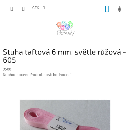
Přejít
NÁKUP
na
CZK
obsah
KOŠÍK
Stuha taftová 6 mm, světle růžová -
605
3500
Průměrné
Neohodnoceno
Podrobnosti hodnocení
hodnocení
produktu
je
0,0
z
5
hvězdiček.