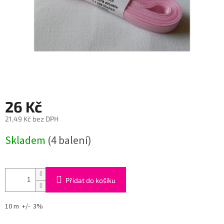
26 Kč
21,49 Kč bez DPH
Měrná
Skladem
(4 balení)
cena:
Přidat do košíku
10 m +/- 3%