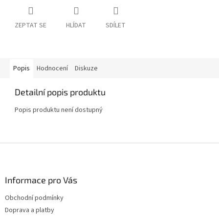
ZEPTAT SE
HLÍDAT
SDÍLET
Popis
Hodnocení
Diskuze
Detailní popis produktu
Popis produktu není dostupný
Z
á
p
a
Informace pro Vás
t
Obchodní podmínky
í
Doprava a platby