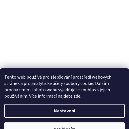
Tento web používá
pro zlepšování prostředí webových
stránek a pro analytické účely
soubory cookie. Dalším
Sledovat na Instagramu
procházením tohoto webu vyjadřujete souhlas s jejich
používáním. Více informací
najdete
zde
.
Vytvořil Shoptet
Nastavení
Copyright 2026
Pletanky
. Všechna práva vyhrazena.