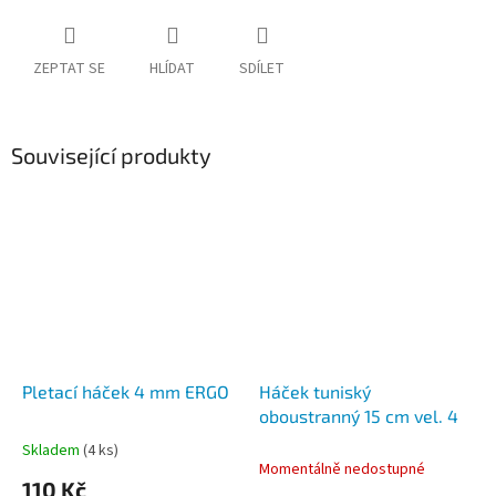
ZEPTAT SE
HLÍDAT
SDÍLET
Související produkty
Pletací háček 4 mm ERGO
Háček tuniský
oboustranný 15 cm vel. 4
Skladem
(4 ks)
Průměrné
Momentálně nedostupné
hodnocení
110 Kč
produktu