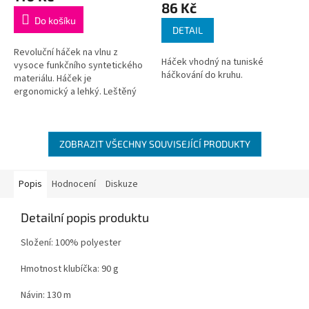
86 Kč
je
Do košíku
5,0
DETAIL
z
5
Revoluční háček na vlnu z
Háček vhodný na tuniské
hvězdiček.
vysoce funkčního syntetického
háčkování do kruhu.
materiálu. Háček je
ergonomický a lehký. Leštěný
dřík a háček zajišťuje hladký
pohyb, ergonomická ručka je
příjemná na...
ZOBRAZIT VŠECHNY SOUVISEJÍCÍ PRODUKTY
Popis
Hodnocení
Diskuze
Detailní popis produktu
Složení: 100% polyester
Hmotnost klubíčka: 90 g
Návin: 130 m