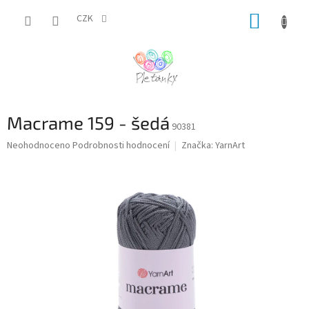
Přejít
NÁKUP
na
CZK
obsah
KOŠÍK
Macrame 159 - šedá
90381
Průměrné
Neohodnoceno
Podrobnosti hodnocení
Značka:
YarnArt
hodnocení
produktu
je
0,0
z
5
hvězdiček.