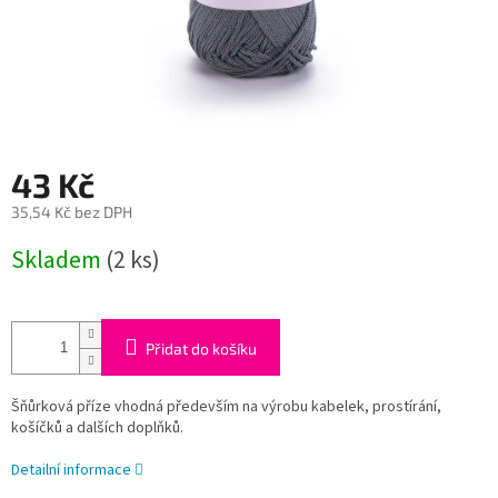
43 Kč
35,54 Kč bez DPH
Měrná
Skladem
(2 ks)
cena:
Přidat do košíku
Šňůrková příze vhodná především na výrobu kabelek, prostírání,
košíčků a dalších doplňků.
Detailní informace