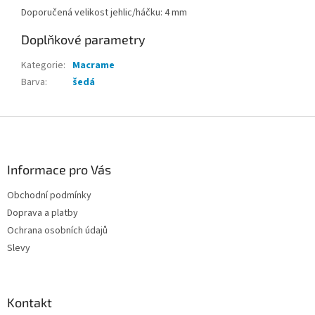
Doporučená velikost jehlic/háčku: 4 mm
Doplňkové parametry
Kategorie
:
Macrame
Barva
:
šedá
Z
á
p
a
Informace pro Vás
t
Obchodní podmínky
í
Doprava a platby
Ochrana osobních údajů
Slevy
Kontakt