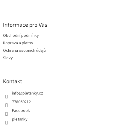
Z
á
p
a
Informace pro Vás
t
Obchodní podmínky
í
Doprava a platby
Ochrana osobních údajů
Slevy
Kontakt
info
@
pletanky.cz
778069212
Facebook
pletanky