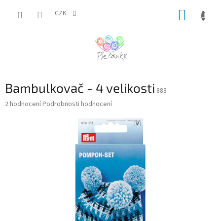
Přejít
NÁKUP
na
CZK
obsah
KOŠÍK
Bambulkovač - 4 velikosti
883
Průměrné
2 hodnocení
Podrobnosti hodnocení
hodnocení
produktu
je
5,0
z
5
hvězdiček.