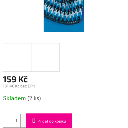
159 Kč
131,40 Kč bez DPH
Měrná
Skladem
(2 ks)
cena:
Přidat do košíku