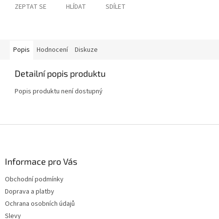
ZEPTAT SE
HLÍDAT
SDÍLET
Popis
Hodnocení
Diskuze
Detailní popis produktu
Popis produktu není dostupný
Z
á
p
a
Informace pro Vás
t
Obchodní podmínky
í
Doprava a platby
Ochrana osobních údajů
Slevy