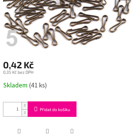
0,42 Kč
0,35 Kč bez DPH
Měrná
Skladem
(41 ks)
cena:
Přidat do košíku