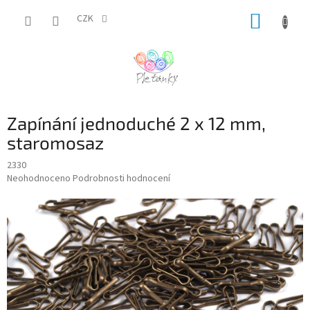
Přejít
NÁKUP
na
CZK
obsah
KOŠÍK
Zapínání jednoduché 2 x 12 mm,
staromosaz
2330
Průměrné
Neohodnoceno
Podrobnosti hodnocení
hodnocení
produktu
je
0,0
z
5
hvězdiček.