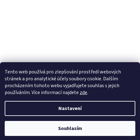
Tento web používá
pro zlepšování prostředí webových
stránek a pro analytické účely
soubory cookie. Dalším
Sledovat na Instagramu
procházením tohoto webu vyjadřujete souhlas s jejich
používáním. Více informací
najdete
zde
.
Vytvořil Shoptet
Nastavení
Copyright 2026
Pletanky
. Všechna práva vyhrazena.
Souhlasím